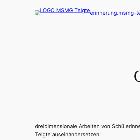
Zum
erinnerung.msmg-te
Inhalt
springen
dreidimensionale Arbeiten von Schülerinn
Telgte auseinandersetzen: